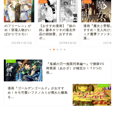
ガ
マンガ
マンガ
葬送のフリーレン』が
【おすすめ漫画】『妹の
漫画『魔女と野獣』
すすめ！登場人物がい
姉』藤本タツキの過去作
すすめ！玄人向けク
やつばかりでエモい
品の姉妹愛。おすすめ
ック魔導ファンタジ
.
ポ...
漫...
2023年11月12日
2019年5月3日
2021年7
『鬼滅の刃〜無限列車編〜』で煉獄VS
猗窩座（あかざ）が確定か！？3つの
根...
漫画『ゴールデンゴールド』がおすす
め！キモ可愛いフクノカミが廃れた離島
を...