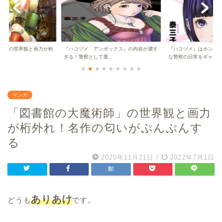
師」の世界観と画力が桁
『ハコヅメ アンボックス』の内容が濃す
『ハコヅメ』はホント
..
ぎる！警察として最...
な警察の日常をギャ...
マンガ
「図書館の大魔術師」の世界観と画力
が桁外れ！名作の匂いがぷんぷんす
る
2020年11月21日
/
2022年7月1日
ありあけ
どうも
です。