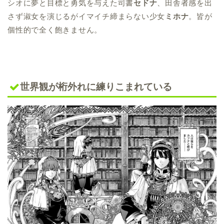
シオに夢と目標と勇気を与えた司書
セドナ
、田舎者感を出
さず淑女を演じるがイマイチ締まらない少女
ミホナ
。皆が
個性的で全く飽きません。
世界観が桁外れに練りこまれている