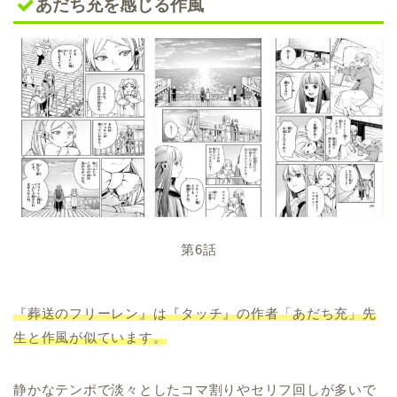
あだち充を感じる作風
第6話
『葬送のフリーレン』は『タッチ』の作者「あだち充」先
生と作風が似ています。
静かなテンポで淡々としたコマ割りやセリフ回しが多いで