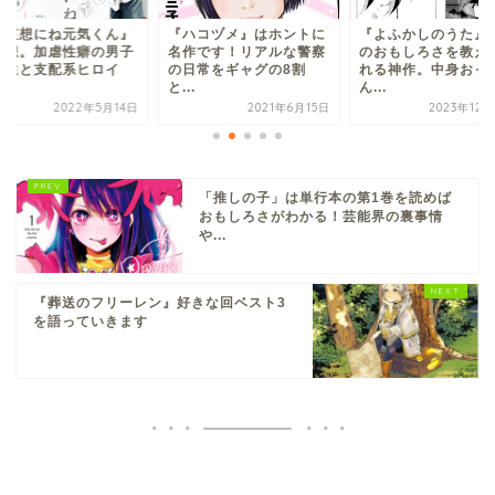
可哀想にね元気くん』
『ハコヅメ』はホントに
『よふかしのうた』
感想。加虐性癖の男子
名作です！リアルな警察
のおもしろさを教え
校生と支配系ヒロイ
の日常をギャグの8割
れる神作。中身おっ
.
と...
ん...
2022年5月14日
2021年6月15日
2023年12
「推しの子」は単行本の第1巻を読めば
おもしろさがわかる！芸能界の裏事情
や...
『葬送のフリーレン』好きな回ベスト3
を語っていきます