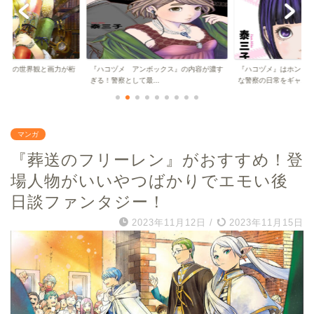
師」の世界観と画力が桁
『ハコヅメ アンボックス』の内容が濃す
『ハコヅメ』はホント
..
ぎる！警察として最...
な警察の日常をギャ...
マンガ
『葬送のフリーレン』がおすすめ！登
場人物がいいやつばかりでエモい後
日談ファンタジー！
2023年11月12日
/
2023年11月15日