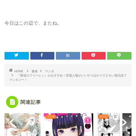
今日はこの辺で、またね。
HOME
書籍
マンガ
『葬送のフリーレン』がおすすめ！登場人物がいいやつばかりでエモい後日談フ
ァンタジー！
関連記事
ガ
マンガ
マンガ